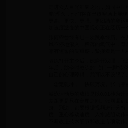
走进众人目光汇聚之地，如同中国
能”理念，他们将在巴黎赛场上展现
更高、更快、更强、更团结的奥运
加速度激变的中国观众正在经历一
张雨霏曾经有过一次跳伞经历。在
风不停地灌入，稀薄的氧气中，背
霏有短暂的失重感，紧接着是十几
教练打开主伞后，她睁开双眼，飞
年后，跳伞时教练的“临门一脚”依
自己的心理障碍，我可以不设限了。
一念定乾坤，一快破万境。张雨霏
游泳运动员的成绩是以0.01秒为
差距更是只在毫厘之间。张雨霏训
身、到边，都要根据视频进行分析
度、重心移动速度、入水减阻动作
不断改进技术细节和改进专项动作