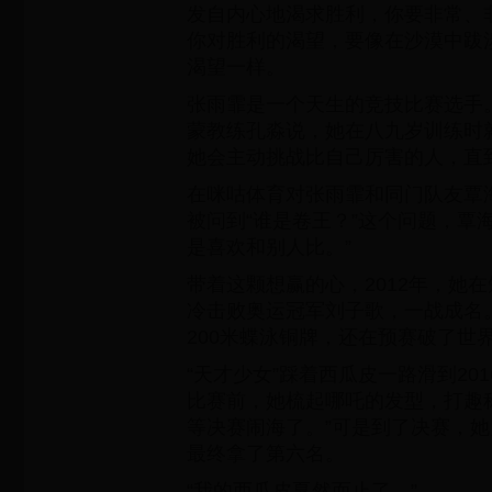
发自内心地渴求胜利，你要非常、
你对胜利的渴望，要像在沙漠中跋
渴望一样。
张雨霏是一个天生的竞技比赛选手
蒙教练孔淼说，她在八九岁训练时
她会主动挑战比自己厉害的人，直
在咪咕体育对张雨霏和同门队友覃
被问到“谁是卷王？”这个问题，覃
是喜欢和别人比。”
带着这颗想赢的心，2012年，她
冷击败奥运冠军刘子歌，一战成名
200米蝶泳铜牌，还在预赛破了世
“天才少女”踩着西瓜皮一路滑到20
比赛前，她梳起哪吒的发型，打趣
等决赛闹海了。”可是到了决赛，
最终拿了第六名。
“我的西瓜皮戛然而止了。”