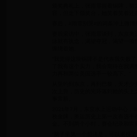
颁奖典礼上，张雨霏握着铜牌，努
容，但走下领奖台，她笑着笑着还
赛后，#雨霏别哭#的词条冲上微博
赛后采访中，张雨霏谈到，东京奥运
泳就有执念，渴望夺冠，渴望一项
缠绕着她。
“我觉得这块铜牌不是代表我失败
了我有这个实力，我会期待在我调
力再和两位美国选手一较高下。”
从里约到东京，再到巴黎，天才少
次上升，历史的光环落到她的头上
事常新。
2021年7月，东京水上运动中心，
枚金牌，奥运历史上第一次有选手
金。不到两个小时，赛会纪录和世
“脑子里第一个想法是，可以退役了