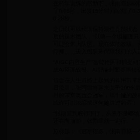
在科学训练的帮助下，张雨霏100
了0.08秒，出发15米时间缩短了0
0.28秒。
之所以可以长期保持最佳竞技状态
后的技术团队，“以前一个组里面
可能会带上队医。现在体能教练、
疗师……进入团队来保障我们的人
“AIGC内容生产”智能检测和捕捉
成AI竖屏战报、AI智能封面赛事
信念在人生道路上起到的作用常常
日凌晨，张雨霏将迎来女子200米
目的东京奥运会冠军，属于她的故
或许可以浓缩成这句她讲过的话：
“张雨霏到底行不行，从来不是哪
还在向前游，张雨霏就一定行。”
原标题：《冠军很多，张雨霏就一