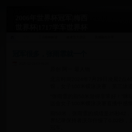
2006年世界杯冠军|梅西
世界杯|1717学车世界杯
运动关联
首页
运动精神解读
健康活力倡议
灵感融合分享
站|1717xueche.com
冠军很多，张雨霏就一个
2025-12-03 03:49:24
原创 阿一 最人物
北京时间2024年7月29日凌晨2点
馆，女子100米蝶泳决赛，第三泳
“张雨霏的前50米游得非常好！”
运会女子100米蝶泳决赛直播中感
前50米，张雨霏的成绩是25秒42
界纪录保持者沃尔什慢了0.02秒
冠军。