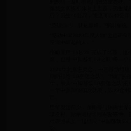
的眼睛一直盯着他们的负重表现。
像我之前练引体向上也是，男生能
行？男生40公斤，我也可以40公斤
“突破自己，就是巅峰。”张雨霏说
“感动中国2023年度人物”也曾评
逆境中崛起的人。”
张雨霏用“56秒21”完成了比赛，
度，也是“中国移动5G之队”每一个
2021年北京冬奥会，中国移动组建
期间打造“5G亚运之队”。“我能”
年，加入“中国移动5G亚运之队”
一年中参加59项次比赛，以23金4
己。
巴黎奥运前夕，张雨霏与体操世界
李发彬、跆拳道世界冠军骆宗诗、
代表团成员一起组成 “中国移动5G
会。