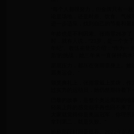
“每个人都很努力，但金牌只有一枚
论是场地，还是时差、饮食、气候
进一步适应，找到自己的节奏和最
年龄也是不利因素。张雨霏26岁了
时，就有人说，“23岁，是一个女
年纪”。教练崔登荣介绍：“作为一名‘
后’的挑战，她三年来一直保持高水
层层压力，都压在张雨霏身上。她
届奥运会。”
颁奖典礼上，张雨霏戴上奖牌，作
过实力的运动员，她仍然期待着下
巴黎的故事，是整个奥运周期的缩
轻装上阵的感觉似乎再也回不来了
大家就觉得你是奥运冠军，你理所
拿到第二，就是失败。”
她称那段时间是低谷。2022年的