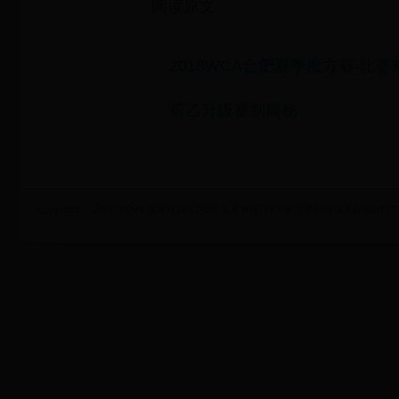
阅读原文
2018WCA合肥夏季魔方赛-比赛
荷乙升级赛制揭秘
Copyright © 2022 2006年世界杯冠军|梅西 世界杯|1717学车世界杯运动关联站|1717xueche.