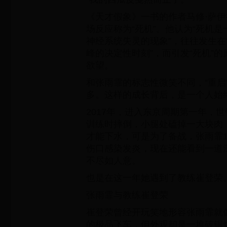
《天才假象》一书的作者马修·萨
场反应称为“死机”。他认为“死机
神经系统失灵的现象”，往往发生在
峰的决定性时刻”，而引发“死机”
欲望。
和张雨霏的标志性微笑不同，“重启
多。这样的成长背后，是一个人始
2017年，进入东京周期第一年，
训练时摔倒，小腿处磕掉一大块肉
才能下水，可是为了备战，张雨霏
伤口感染发炎，现在还能看到一道
不尽如人意。
也是在这一年她遇到了教练崔登荣
张雨霏与教练崔登荣
崔登荣曾经开玩笑地形容张雨霏就
的极品飞车，但外观却是一堆破铜