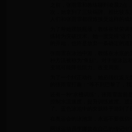
之前，张雨霏和教练聊到凌晨2点
次，她拿到了三块铜牌。相比较东京
人们和张雨霏都很难接受这样的成
为了帮她摆脱瓶颈，教练崔登荣调
练转为突破技术。她一度觉得“这个
的开始，也许是放弃一条确定的道
张雨霏在泳池中游，教练在水底的
种方法被称为“鱼缸”。对于游泳运
变就可能降低阻力、改变局面。
为了一个纠正动作，她必须往返无
的张雨霏打趣：“等不到巴黎了，我
还有一种“水槽训练”，张雨霏面前
控制水流速度，提升训练难度。逆
了。蓝色泳池中的女孩终于游到了
在奥运会的泳池里，永远不要低估
网球运动员李娜曾在自己的传记中