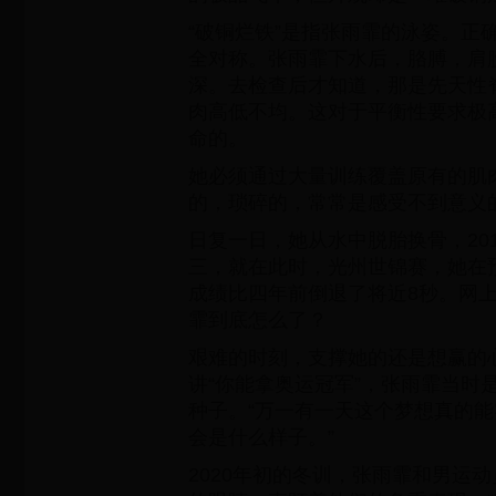
“破铜烂铁”是指张雨霏的泳姿。正
全对称。张雨霏下水后，胳膊，肩
深。去检查后才知道，那是先天性
肉高低不均。这对于平衡性要求极
命的。
她必须通过大量训练覆盖原有的肌
的，琐碎的，常常是感受不到意义
日复一日，她从水中脱胎换骨，20
三，就在此时，光州世锦赛，她在预
成绩比四年前倒退了将近8秒。网
霏到底怎么了？
艰难的时刻，支撑她的还是想赢的
讲“你能拿奥运冠军”，张雨霏当时
种子。“万一有一天这个梦想真的
会是什么样子。”
2020年初的冬训，张雨霏和男运