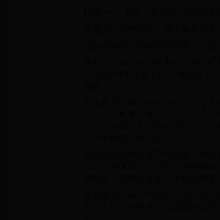
时隔3年，输给小她5岁的美国选
她游到巴黎的过程，或许就是答案
巴黎周期内，种种不利因素潜伏在
频繁的兴奋剂检测是不利因素。距
话题#中国游泳队10天内接受近20
热搜。
仅从世界泳联公布的2023年兴奋
霏一人的检查次数相当于四到五位
年总共接受了43次国内国际兴奋
选手的检查总数则是11次。
短暂的适应时间是不利因素。本届
拉德芳斯体育馆，比赛泳池的深度只
赛标准，但确实是近年来最浅的奥
张雨霏赛后采访中所说，想在奥运
利、人和，不是光努力就能够拿到
应。”