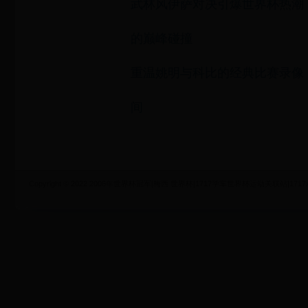
武林风伊萨对决引爆世界杯热潮
的巅峰碰撞
重温姚明与科比的经典比赛录像
间
Copyright © 2022 2006年世界杯冠军|梅西 世界杯|1717学车世界杯运动关联站|1717xueche.