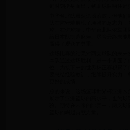
键时刻挺身而出，帮助球队稳住局
中华台北队虽然遗憾落败，但他们
队在防守端展现了顽强的意志力，
攻。在进攻端，中华台北队依靠团
给日本队制造麻烦。尽管最终未能
赢得了观众的尊重。
这场比赛的结果对两支球队的未来
本队通过这场胜利，进一步巩固了
位，为接下来的世界杯正赛积累了
要总结经验教训，继续提升实力，
更好的成绩。
总的来说，这场篮球世界杯亚洲区
展示了亚洲篮球的高水平，也为球
验。期待在未来的比赛中，两支球
篮球的崛起贡献力量。