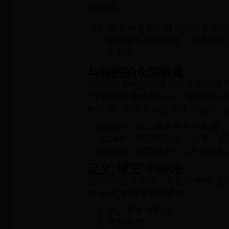
步16强。
"世界杯是每个球员的终极梦想，
杯前接受采访时说，"我知道
信奇迹。"
与梅西的永恒较量
比较C罗和梅西就像比较苹果和橘
C罗的身体素质更出众；梅西擅长
终结者。但世界杯冠军这个砝码，
2006年：两人首次世界杯相遇
2014年：梅西带队进入决赛，
2022年：梅西圆梦，C罗含泪离
定义"球王"的标准
贝利有3座世界杯，马拉多纳有"上
对"球王"的要求更加多元：
个人荣誉与数据
团队荣誉