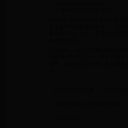
对足球运动的影响力
关键时刻的决定性表现
如果C罗能在职业生涯暮年带领葡
史上最伟大的逆袭故事之一。但现实
将年满41岁。也许，正是这种近
假设如此迷人。
无论如何，C罗已经用他20年的巅
代最伟大的球员之一。世界杯冠军或
加冕，但缺少这个荣誉，也丝毫不
涯。
5月29日罗马比赛：一场足球盛
西班牙国籍运动员闪耀世界杯：
传承与突破