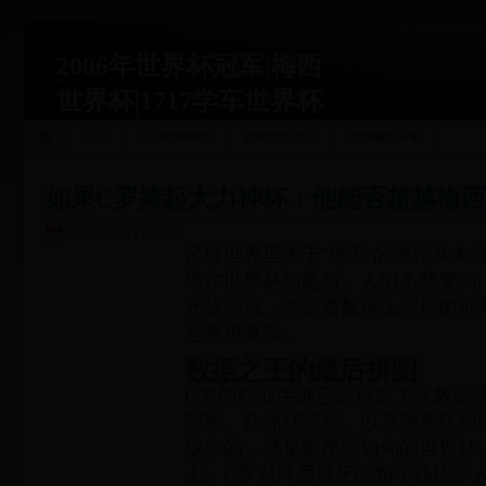
2006年世界杯冠军|梅西
世界杯|1717学车世界杯
运动关联
首页
运动精神解读
健康活力倡议
灵感融合分享
站|1717xueche.com
如果C罗捧起大力神杯：他能否超越梅
2025-04-25 21:10:25
足球世界里关于"球王"的争论从未
塔尔世界杯加冕后，人们不禁要问
牙队夺冠，他是否配得上同样的称
起来更复杂。
数据之王的最后拼图
C罗的职业生涯已经创造了无数纪录
冠军、欧洲杯冠军，以及国家队和
缺少的，就是那座沉甸甸的世界杯。
上，C罗对阵西班牙的帽子戏法令