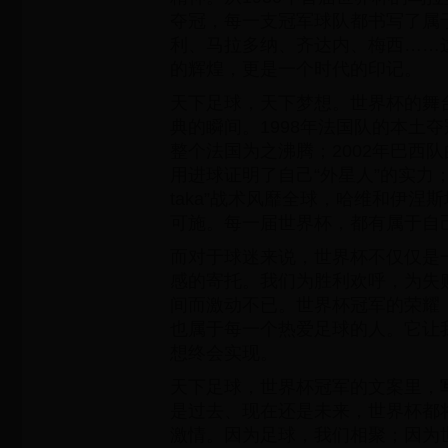
夺冠，每一支冠军球队都书写了属
利、马拉多纳、齐达内、梅西……
的辉煌，更是一个时代的印记。
天下足球，天下梦想。世界杯的舞
典的瞬间。1998年法国队的本土
整个法国为之沸腾；2002年巴西
用进球证明了自己“外星人”的实力；20
taka”战术风靡全球，哈维和伊涅
可施。每一届世界杯，都有属于自
而对于球迷来说，世界杯不仅仅是
感的寄托。我们为胜利欢呼，为失
间而激动不已。世界杯冠军的荣耀
也属于每一个热爱足球的人。它让
想终会实现。
天下足球，世界杯冠军的文案里，
是过去、现在还是未来，世界杯都
激情。因为足球，我们相聚；因为