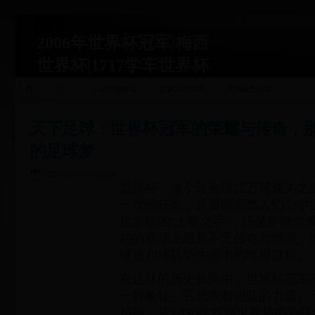
2006年世界杯冠军|梅西
世界杯|1717学车世界杯
运动关联
首页
运动精神解读
健康活力倡议
灵感融合分享
站|1717xueche.com
天下足球：世界杯冠军的荣耀与传奇，
的足球梦
2025-05-05 16:42:18
世界杯，这个让全球亿万球迷为之
一次的狂欢，总是能点燃人们心中
拉多纳的“上帝之手”，还是罗纳尔多
杯的赛场上总是不乏传奇与感动。
球员和球队毕生追求的终极目标。
在足球的历史长河中，世界杯冠军
一种象征。它代表着团队的力量、
精神。从1930年首届世界杯的乌拉