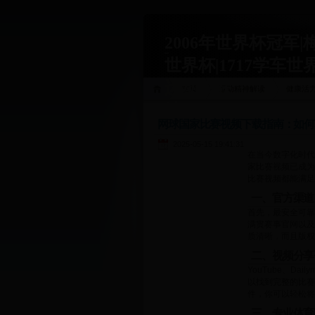
2006年世界杯冠军|
世界杯|1717学车世
运动关联
首页
运动精神解读
健康活
站|1717xueche.com
网球国家比赛视频下载指南：如何
2025-05-15 19:41:31
在当今数字化时代
家比赛视频已成为
比赛视频都能满足
一、官方渠道
首先，最安全可靠
满贯赛事官网以及
质清晰，而且版权
二、视频分享
YouTube、D
以找到完整的比赛
件，你可以轻松将
三、专业体育