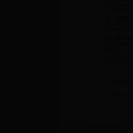
ESPN、Tenn
评。这些网站通常
四、社交媒体
Twitter、I
间。虽然这些视频
五、注意事项
在下载比赛视频时
惕恶意软件，确保
总之，通过以上方
你是专业分析还是
14年世界杯
沙特创造历史
Copyright © 2022 2006年世界杯冠军|梅西 世界