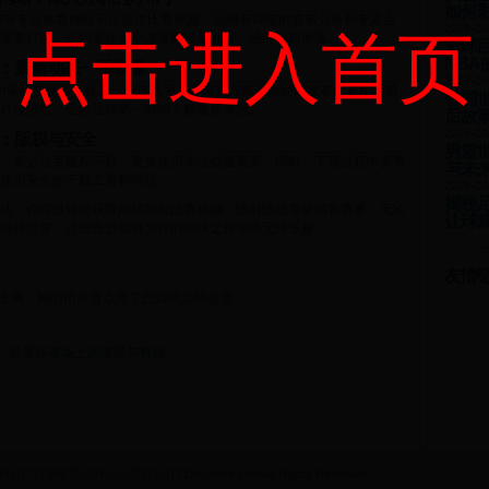
如何
is TV等专业体育网站不仅提供比赛视频，还附有详细的赛事分析和专家点
2025-04
点击进入首页
需要订阅，但如果你是个深度网球爱好者，绝对物超所值。
篮球
NBA
：最新动态一手掌握
2025-05
nstagram等社交媒体平台上，网球选手、赛事官方账号会经常发布比赛精彩瞬
韩国
片段较短，但能让你第一时间了解最新赛况。
后故
2025-04
：版权与安全
男篮
，务必注意版权问题，避免使用非法盗版资源。同时，下载过程中要警
与未
使用安全的下载工具和网站。
2025-04
揭秘足
法，你可以轻松获取网球国家比赛视频，随时随地享受精彩赛事。无论
让球
纯粹欣赏，这些资源都将为你的网球之旅增添无限乐趣。
友情
女主播：她们用声音点亮了巴西的足球盛宴
：世界杯赛场上的突破与辉煌
杯|1717学车世界杯运动关联站|1717xueche.com All Rights Reserved.