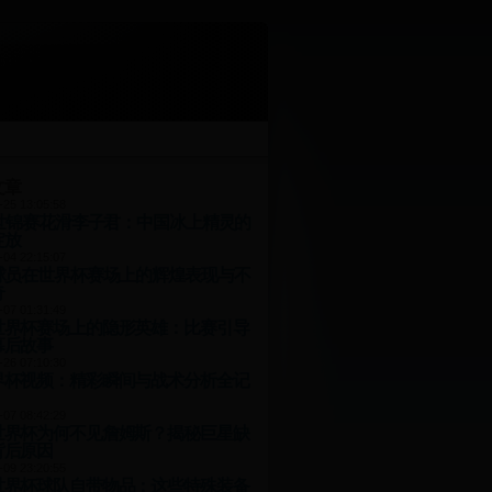
文章
-25 13:05:58
7世锦赛花滑李子君：中国冰上精灵的
绽放
-04 22:15:07
岁球员在世界杯赛场上的辉煌表现与不
奇
-07 01:31:49
世界杯赛场上的隐形英雄：比赛引导
幕后故事
-26 07:10:30
界杯视频：精彩瞬间与战术分析全记
-07 08:42:29
世界杯为何不见詹姆斯？揭秘巨星缺
背后原因
-09 23:20:55
世界杯球队自带物品：这些特殊装备