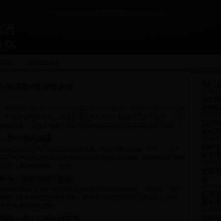
梅西
界杯
力倡议
灵感融合分享
热门
轻松获取精彩赛事资源
2025-04
201
华丽
，网球爱好者们不再局限于电视直播或现场观赛，通过网络下载网球国
2025-05
一种流行的观赛方式。无论是重温经典对决，还是研究选手战术，下载
35
你的需求。本文将为你详细介绍如何轻松获取这些宝贵的赛事资源。
老传
：最可靠的来源
2025-05
揭秘
的途径是通过官方渠道获取比赛视频。国际网球联合会（ITF）、各大
车的
ATP/WTA官方网站通常都会提供赛事回顾和精彩集锦。这些视频不仅画
2025-04
合法，是球迷们的不二之选。
女世
录
平台：海量资源任你选
2025-05
ailymotion等视频分享平台也是获取网球比赛视频的好去处。在这里，你可
篮球
录像、精彩片段以及赛后分析。使用平台内置的下载工具或第三方软
席的
视频保存到本地设备。
2025-05
揭秘
网站：深入分析的好帮手