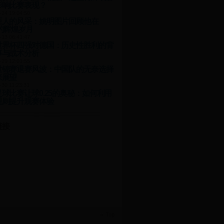
影响比赛表现？
-24 19:04:50
巨人的风采：姚明图片回顾他在
的辉煌岁月
-13 06:41:47
世界杯四强对德国：历史性胜利的背
事与战术分析
-29 12:01:55
世锦赛退赛风波：中国队的无奈选择
来展望
-30 11:23:31
球比赛让球0.25的奥秘：如何利用
规则提升观赛体验
链接
Top