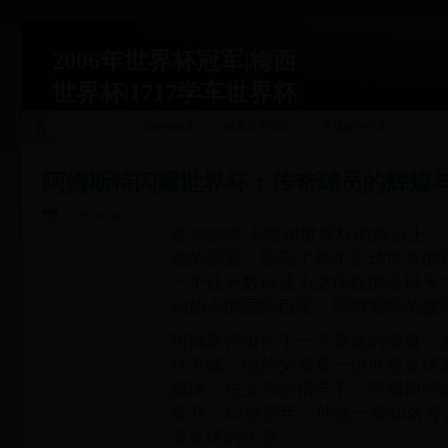
2006年世界杯冠军|梅西
世界杯|1717学车世界杯
运动关联
首页
运动精神解读
健康活力倡议
灵感融合分享
站|1717xueche.com
阿姆斯特闪耀世界杯：传奇球员的辉煌
2025-04-30 14:03:07
在2022年卡塔尔世界杯的舞台上
璨的星辰，照亮了整个足球世界的
一个让无数球迷为之疯狂的足球天
到如今的国际巨星，阿姆斯特的故
阿姆斯特出生于一个普通的家庭，
球天赋。他的父亲是一位业余足球
踢球。在父亲的指导下，阿姆斯特
提升。12岁那年，他被一家知名
业足球的生涯。