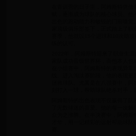
在青训营的日子里，阿姆斯特凭借
赋，逐渐成为球队的核心球员。他
出色的跑动能力和敏锐的门前嗅觉
家顶级俱乐部签下，正式踏上了职
赛季，他就以15个进球和10次助
练的认可。
2022年，阿姆斯特迎来了职业生
家队成功晋级世界杯，而他本人也
在小组赛中，阿姆斯特的表现异常
线。进入淘汰赛阶段，他的表现更
拯救球队。尤其是在八强赛中，阿
刻打入一球，帮助球队绝杀对手，
阿姆斯特的出色表现不仅赢得了队
了无数球迷的喜爱。他的每一次触
众为之沸腾。在半决赛中，阿姆斯
才华，用一记精彩的远射帮助球队
赛。