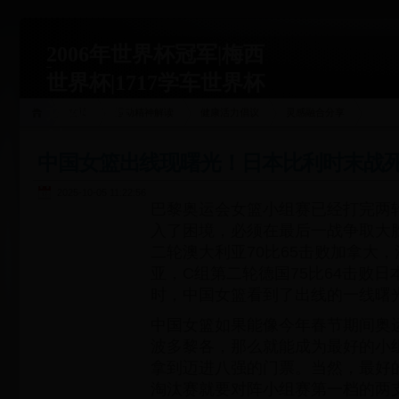
2006年世界杯冠军|梅西
世界杯|1717学车世界杯
运动关联
首页
运动精神解读
健康活力倡议
灵感融合分享
站|1717xueche.com
中国女篮出线现曙光！日本比利时末战
2025-10-05 11:22:56
巴黎奥运会女篮小组赛已经打完两轮
入了困境，必须在最后一战争取大
二轮澳大利亚70比65击败加拿大，
亚，C组第二轮德国75比64击败日
时，中国女篮看到了出线的一线曙
中国女篮如果能像今年春节期间奥
波多黎各，那么就能成为最好的小
拿到迈进八强的门票。当然，最好
淘汰赛就要对阵小组赛第一档的两