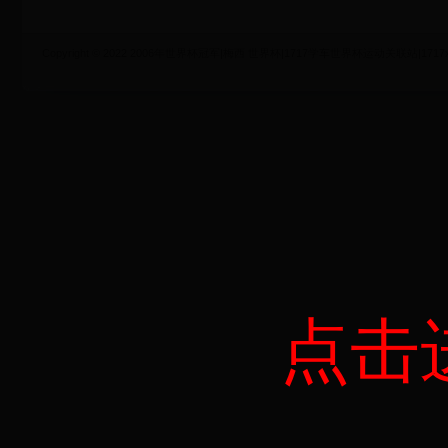
Copyright © 2022 2006年世界杯冠军|梅西 世界杯|1717学车世界杯运动关联站|1717xueche.
点击