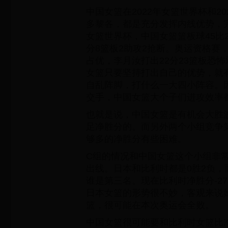
中国女篮在2022年女篮世界杯和2
多黎各，都是充分发挥内线优势，完
女篮世界杯，中国女篮篮板球45比2
分8篮板2助攻2抢断。奥运资格赛，
占优，李月汝打出22分23篮板恐怖
女篮只要坚持打出自己的优势，就
自乱阵脚，打什么一大四小阵容。
交手，中国女篮大个子们进攻效率
也就是说，中国女篮是有机会大胜
足净胜分的。而另外两个小组竞争
够多的净胜分有些困难。
C组的情况和中国女篮这个小组非
出线。日本和比利时都是0胜2负，
谁是第三名。现在比利时净胜分-27
日本女篮的形势很不妙，客观来说
篮，很可能在本次奥运会全败。
中国女篮很可能要和比利时女篮比