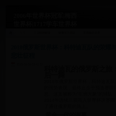
2006年世界杯冠军|梅西
世界杯|1717学车世界杯
运动关联
首页
运动精神解读
健康活力倡议
灵感融合分享
站|1717xueche.com
2018俄罗斯世界杯：科特迪瓦队的荣耀
悲壮征程
2025-06-06 03:41:33
科特迪瓦的俄罗斯之旅
后一舞
2018年俄罗斯世界杯，科特迪瓦
的强势表现，最终止步于预选赛阶
息。这支被称为“非洲大象”的球队，曾
2014年连续三届闯入世界杯决赛
了通往俄罗斯的路上。
黄金一代的谢幕