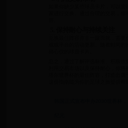
如果你缺少某些球员卡片，可以尝
家进行交换。通过合理的交易，你
容。
5. 保持耐心与持续关注
兑换最佳阵容并非一蹴而就，需要
戏或平台的活动更新。随着时间的
得心仪的球员卡片。
总之，通过了解评选标准、积极收
利用交易市场以及保持耐心，你将能
塔尔世界杯的最佳阵容，打造出属
这份指南能为你的足球之旅提供帮
韩国正式宣布申办2030世界杯
纪元