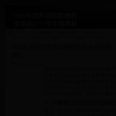
2006年世界杯冠军|梅西
世界杯|1717学车世界杯
运动关联
首页
运动精神解读
健康活力倡议
灵感融合分享
站|1717xueche.com
2022年卡塔尔世界杯最佳阵容兑换指南
球队
2025-05-19 09:40:32
随着2022年卡塔尔世界杯的落幕
比赛中，还在热议着本届赛事的最
足球经理游戏或收藏卡片的球迷来
佳阵容球员卡，成为了他们关注的
份详尽的兑换指南，助你打造属于
1. 了解最佳阵容的评选标准
首先，你需要了解国际足联（FIF