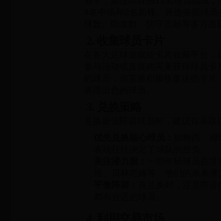
通常，最佳阵容由11名球员组成，
4名中场和2名前锋。评选依据球
球数、助攻数、防守贡献等多方面
2. 收集球员卡片
在各大足球游戏或卡片收藏平台，
参与活动或直接购买来获得球员卡
的球员，你需要积极收集这些卡片
表现出色的球员。
3. 兑换策略
兑换最佳阵容球员时，建议你采取
优先兑换核心球员：
如梅西、姆
表现往往决定了球队的胜负。
关注潜力股：
一些年轻球员在世
维、贝林厄姆等，他们的未来潜
平衡阵容：
在兑换时，注意阵容
都有合适的球员。
4. 利用交易市场