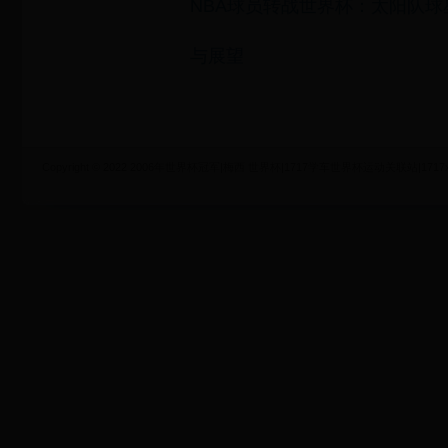
NBA球员转战世界杯：太阳队
与展望
Copyright © 2022 2006年世界杯冠军|梅西 世界杯|1717学车世界杯运动关联站|1717xueche.