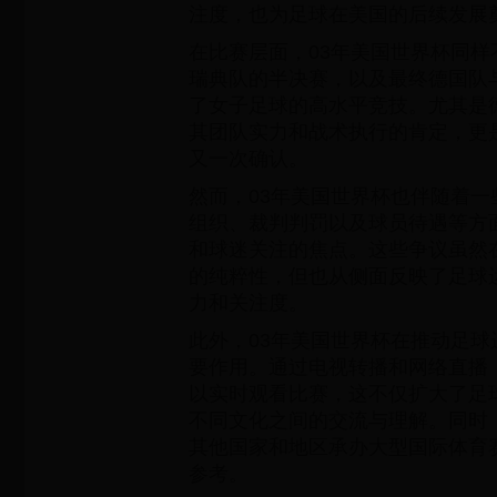
注度，也为足球在美国的后续发展
在比赛层面，03年美国世界杯同
瑞典队的半决赛，以及最终德国队
了女子足球的高水平竞技。尤其是
其团队实力和战术执行的肯定，更
又一次确认。
然而，03年美国世界杯也伴随着
组织、裁判判罚以及球员待遇等方
和球迷关注的焦点。这些争议虽然
的纯粹性，但也从侧面反映了足球
力和关注度。
此外，03年美国世界杯在推动足
要作用。通过电视转播和网络直播
以实时观看比赛，这不仅扩大了足
不同文化之间的交流与理解。同时
其他国家和地区承办大型国际体育
参考。