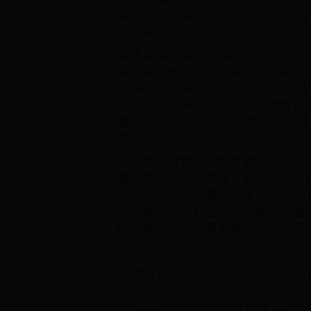
场激烈的较量，中国队以3-2险胜
冠军奖杯。
女子团体方面，中国队同样表现出
曼昱组成的队伍，一路过关斩将，
半决赛中，中国队以3-0轻松战胜
的统治力。决赛中，中国队对阵日
赛，中国队以3-1的比分胜出，连
军。
此次乒乓球世界杯世乒赛不仅是一
是中国乒乓球队技术、战术和团队
乓球队的成功，离不开每一位运动
后教练团队的精心指导。未来，相
国际赛场上创造更多辉煌，为中国
国外运动员私生活揭秘：光环背
NBA特殊球员在世界杯舞台上