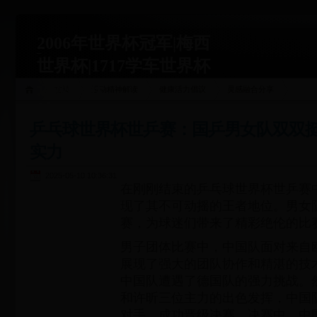
2006年世界杯冠军|梅西
世界杯|1717学车世界杯
运动关联
首页
运动精神解读
健康活力倡议
灵感融合分享
站|1717xueche.com
乒乓球世界杯世乒赛：国乒男女队双双
实力
2025-05-10 10:36:31
在刚刚结束的乒乓球世界杯世乒赛
现了其不可动摇的王者地位。男女
赛，为球迷们带来了精彩绝伦的比
男子团体比赛中，中国队面对来自
展现了强大的团队协作和精湛的技
中国队遭遇了德国队的强力挑战。
和许昕三位主力的出色发挥，中国队
对手，成功晋级决赛。决赛中，中