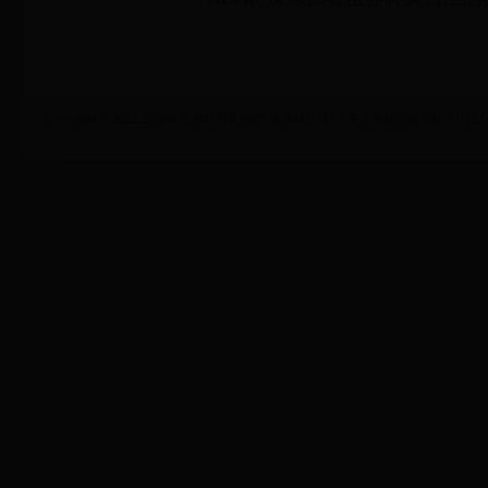
Copyright © 2022 2006年世界杯冠军|梅西 世界杯|1717学车世界杯运动关联站|1717xueche.