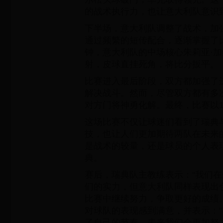
的战术执行力，也让意大利队意识
下半场，意大利队调整了战术，加
通过频繁的短传配合，逐渐掌握了
钟，意大利队的中场核心朱莉亚·
射，皮球直挂死角，将比分扳平。
比赛进入最后阶段，双方都加强了
解决战斗。然而，尽管双方都有多
对方门将神勇化解。最终，比赛以1
这场比赛不仅让球迷们看到了瑞典
技，也让人们更加期待两队在未来
是战术的较量，还是球员的个人表
典。
赛后，瑞典队主教练表示：“我们
们的实力，但意大利队同样表现出
比赛中继续努力，争取更好的成绩
对球队的表现感到满意，并表示：
了自己的节奏，未来我们会更加努