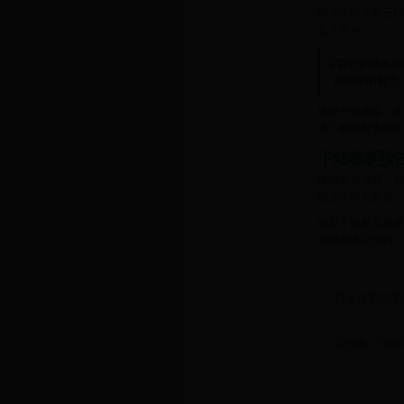
西安小伙在第三回
在了家乡。
"西安的武术
国搏击的魅力
值得一提的是，本
演了刚劲有力的红
下站赛事预
据组委会透露，昆
国选手报名参赛。
想要了解更多赛事
视频和选手资料。
日本世界杯球
贝拉美：绿茵