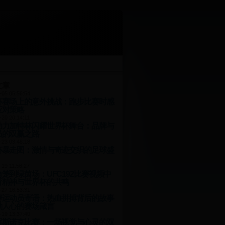
文章
-05 05:56:54
杯赛场上的意外挑战：跑步比赛时感
应对策略
-20 20:14:11
助力加特林闪耀世界杯舞台：品牌与
员的双赢之路
-23 03:48:18
杯暴走图：激情与奇迹交织的足球盛
-19 11:56:27
笼到绿茵场：UFC192比赛视频中
育精神与世界杯的共鸣
-27 16:53:31
赛运动员寄语：热血拼搏背后的故事
励人心的赛场箴言
-19 13:37:40
晖斯诺克比赛：一场视觉与心灵的双