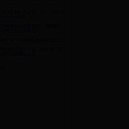
宴
-25 23:16:49
足球八人制比赛阵式：战术布局与实
用的全方位解析
-26 05:01:44
31日精彩纷呈的世界杯比赛录像回
不容错过的足球盛宴
-06 18:36:04
碰撞：波兰与希腊世界杯对决解说
-03 14:38:59
BA球员的问候方式遇上世界杯：篮
足球文化碰撞的火花
链接