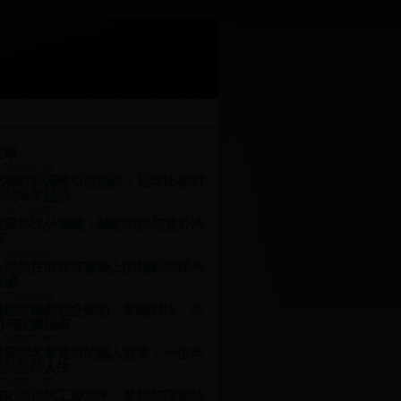
文章
-28 00:42:19
比赛时长调整引发热议：足球比赛时
革的未来趋势
-30 22:03:55
日世界杯比分揭晓：精彩对决与意外冷
存
-25 06:39:56
队球员在世界杯赛场上的精彩表现与
展望
-11 06:59:49
排球世锦赛程全解析：关键对决、夺
门与观赛指南
-14 06:32:46
世界杯名单背后的感人故事：一位年
员的足球人生
-28 09:22:08
SBL球员的工资水平：梦想与现实的