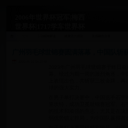
2006年世界杯冠军|梅西
世界杯|1717学车世界杯
运动关联
首页
运动精神解读
健康活力倡议
灵感融合分享
站|1717xueche.com
广州羽毛球世锦赛圆满落幕，中国队斩
2025-05-12 14:27:48
2023年广州羽毛球世锦赛于昨日
幕。经过为期一周的激烈角逐，中
上表现出色，共斩获三枚金牌，再
球的强大实力。
在男子单打决赛中，中国选手石宇奇
里坎特，成功卫冕世锦赛冠军。石
的技术和顽强的意志，尤其是在决胜
弱优势锁定胜局，为中国队赢得首
女子单打决赛同样精彩纷呈，中国