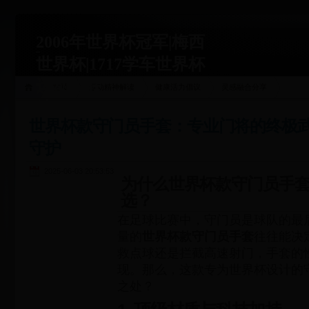
2006年世界杯冠军|梅西
世界杯|1717学车世界杯
运动关联
首页
运动精神解读
健康活力倡议
灵感融合分享
站|1717xueche.com
世界杯款守门员手套：专业门将的终极
守护
2025-06-03 20:53:53
为什么世界杯款守门员手
选？
在足球比赛中，守门员是球队的最
量的
世界杯款守门员手套
往往能决
救点球还是拦截高速射门，手套的
现。那么，这款专为世界杯设计的
之处？