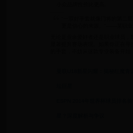
小众品牌性价比更高。
“一双好手套就像门将的第二
更是信心的来源。”——某职
无论是业余爱好者还是职业球员，
显著提升赛场表现。如果你正在寻
的手套，不妨从这款专业装备开始
曼联U18新星闪耀：揭秘红魔青
坛巨星
ESPN 2014年世界杯球员排名
星？深度解析与争议