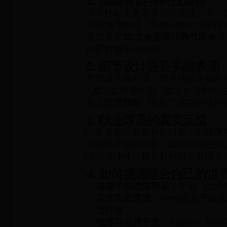
1. 顶级材质与科技加持
世界杯款手套通常采用
乳胶掌面
，
力和缓冲效果，即使在雨天也能保
还加入了
3D立体剪裁
和
透气网布
设
的同时避免闷热感。
2. 细节设计提升实战表现
与普通手套不同，世界杯款手套的
+魔术贴
双重固定，防止在激烈对
加入
防滑颗粒
，帮助门将更好地控
3. 职业球员的真实反馈
许多参加过世界杯的门将，如
诺伊
对这类手套的依赖。诺伊尔曾在采
度和缓冲性让我在扑救时更有信心
4. 如何挑选适合自己的世
根据手型选择剪裁
：平掌、负裁
关注乳胶厚度
：4mm适合干燥场
滑环境。
预算与品牌平衡
：Adidas、N