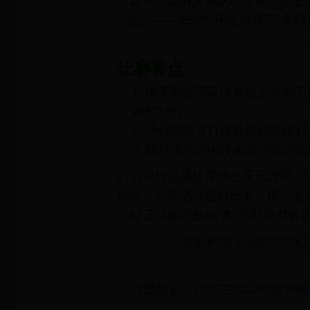
"这不仅是两支球队的较量，更是
撞。"——ESPN评论员马丁·泰
比赛看点
俄罗斯能否延续东道主首战不
20胜1平）
沙特队能否打破世界杯连续1
新引进的VAR技术会否在揭
目前卢日尼基体育场已座无虚席，现
65%，非常适合足球比赛。据记者
沙特王储穆罕默德·本·萨勒曼都将
更新时间：北京时间6月14
深度解析：日本在2022年世界