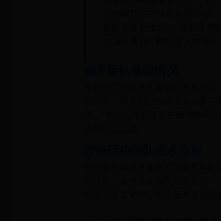
俄罗斯FIFA排名第70位（主
沙特阿拉伯FIFA排名第67位
两队历史交锋3次，俄罗斯2胜
本场主裁判：阿根廷人内斯托
俄罗斯队备战情况
主帅切尔切索夫在赛前新闻发布会
整四年，球员们已经迫不及待要在
力。"主力前锋斯莫洛夫因伤缺席
认其可以出战。
沙特阿拉伯队战术分析
沙特队主帅皮齐透露可能采用4-2-
度优势。头号球星穆瓦拉德表示：
给主队巨大支持，但这反而会激励