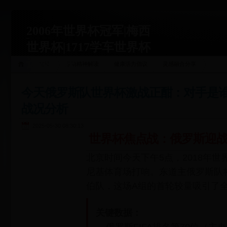
2006年世界杯冠军|梅西
世界杯|1717学车世界杯
运动关联
首页
运动精神解读
健康活力倡议
灵感融合分享
站|1717xueche.com
今天俄罗斯队世界杯激战正酣：对手是
战况分析
2025-05-30 08:30:13
世界杯焦点战：俄罗斯迎
北京时间今天下午5点，2018年
尼基体育场打响。东道主俄罗斯队
伯队，这场A组的首轮较量吸引了
关键数据：