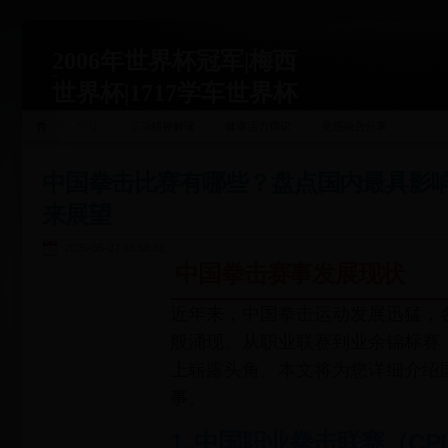
2006年世界杯冠军|梅西
世界杯|1717学车世界杯
运动关联
首页
运动精神解读
健康活力倡议
灵感融合分享
站|1717xueche.com
中国拳击比赛有哪些？盘点国内最具影
来展望
2025-05-27 13:58:31
中国拳击赛事发展现状
近年来，中国拳击运动发展迅猛，
般涌现。从职业联赛到业余锦标赛
上崭露头角。本文将为您详细介绍
事。
1. 中国职业拳击联赛（CP