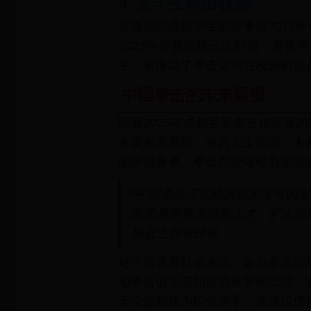
4. 大学生拳击联赛
这项面向高校学生的赛事自2016
2023年参赛院校已达87所，赛事
手，更推动了拳击运动在校园的普
中国拳击的未来展望
随着2025年成都世界拳击锦标赛
来黄金发展期。业内人士预测，未
国际级赛事，拳击产业规模有望突破
"中国拳击正在经历前所未有的
高质量赛事来培养人才、扩大影响
协会主席张传良
对于普通爱好者来说，参与拳击运
地拳击俱乐部如雨后春笋般出现，
无论是想成为职业选手，还是仅仅