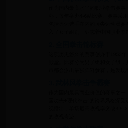
作为国内最高水平的职业拳击赛事，
办，每年举办4-6站比赛。赛事采
包括奥运选手在内的顶尖运动员参与
入了女子组别，标志着中国职业拳
2. 全国拳击锦标赛
这项历史悠久的赛事创办于1953
殿堂。比赛分为男子组和女子组，
市都会派出最强阵容参赛，是发现
3. 武林风拳击争霸赛
作为国内最具商业价值的赛事之一
国功夫+现代拳击"的跨界风格深受
视播出，单场最高收视率突破3.5
的收视奇迹。