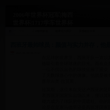
2006年世界杯冠军|梅西
世界杯|1717学车世界杯
运动关联
首页
运动精神解读
健康活力倡议
灵感融合分享
站|1717xueche.com
西班牙最帅球员：颜值与实力并存，他
2025-05-09 08:29:57
在足球的世界里，西班牙队一直以
格吸引着全球球迷的目光。而在众
一位不仅以出色的球技征服了观众
了无数球迷心中的偶像。他就是被誉
塞尔吉奥·拉莫斯。
拉莫斯，这位来自安达卢西亚的足球
表西班牙国家队出场以来，便以其
能力成为了球队的中流砥柱。他的
论是在皇家马德里还是西班牙国家