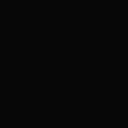
传承
世界杯的中国红：激情与梦想交
Copyright © 2022 2006年世界杯冠军|梅西 世界杯|1717学车世界杯运动关联站|1717xueche.