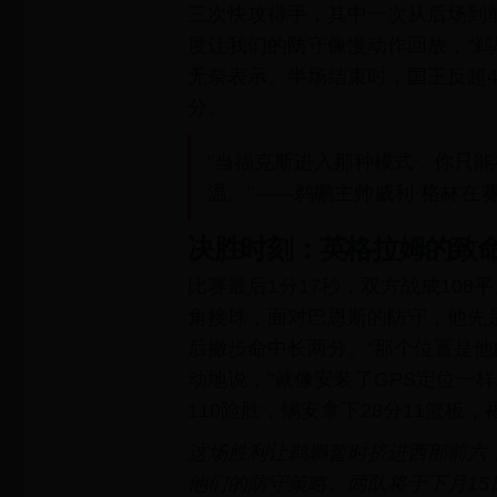
三次快攻得手，其中一次从后场到前
度让我们的防守像慢动作回放，"鹈
无奈表示。半场结束时，国王反超4
分。
"当福克斯进入那种模式，你只
温。"——鹈鹕主帅威利·格林在
决胜时刻：英格拉姆的致
比赛最后1分17秒，双方战成108
角接球，面对巴恩斯的防守，他先
后撤步命中长两分。"那个位置是他
动地说，"就像安装了GPS定位一样精
110险胜，锡安拿下28分11篮板，
这场胜利让鹈鹕暂时挤进西部前六
他们的防守策略。两队将于下月15