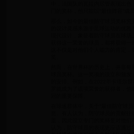
中，法国队的瓦拉内尽管表现出色
门的奖杯，他只能以"最佳阵容"成
那么，如今的最佳防守球员奖杯究
的设计灵感来源于足球运动的优雅
现代设计，象征着防守球员在球场
获得这一荣誉的球员，都将获得一
这不仅是对他们个人能力的肯定，
奖。
然而，在世界杯的历史上，并非每
球员奖杯。这一奖项的设立和颁发
的安排。例如，在2022年卡塔尔
罗就成为了该项荣誉的获得者，他
冠的重要保障。
在球迷群体中，关于"最佳防守球员
息。有人认为，防守球员的贡献往
盖，因此设立专门的奖杯是对他们
认为，防守球员的表现更应该通过