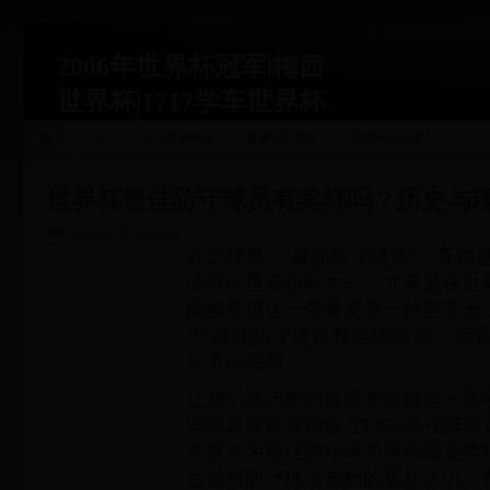
2006年世界杯冠军|梅西
世界杯|1717学车世界杯
运动关联
首页
运动精神解读
健康活力倡议
灵感融合分享
站|1717xueche.com
世界杯最佳防守球员有奖杯吗？历史与
2025-06-02 04:03:16
在足球界，"最佳防守球员"一直都
成就的重要指标之一。尤其是在世
能够获得这一荣誉更是一种至高无
于"最佳防守球员有奖杯吗"这一问
乐道的话题。
让我们从历史的角度来回顾这一奖项
国际足联就开始设立FIFA最佳阵容
才首次为最佳防守球员单独颁发奖
运动对防守球员贡献的重新认识。在