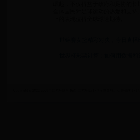
崛起，不仅得益于政府和足协的长
全体国民对足球运动的热爱和支持
上的表现值得全球球迷期待。
世锦赛女篮精彩对决，今日直播
世界杯彩票计算：如何用数据和
Copyright © 2022 2006年世界杯冠军|梅西 世界杯|1717学车世界杯运动关联站|1717xueche.