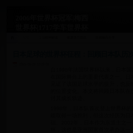
2006年世界杯冠军|梅西
世界杯|1717学车世界杯
运动关联
首页
运动精神解读
健康活力倡议
灵感融合分享
站|1717xueche.com
日本足球的世界杯征程：回顾日本队历
2025-05-28 10:29:08
自1998年法国世界杯以来，日本
在国际舞台上的重要代表之一。日
见证了该国足球水平的提升，也反
的位置变化。本文将回顾日本队在
讨其成长轨迹。
1998年，日本队首次登上世界杯
能取得一场胜利，但这次经历为日
础。2002年，日本作为东道主之
杯，这也是亚洲国家首次承办这一