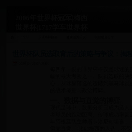
2006年世界杯冠军|梅西
世界杯|1717学车世界杯
运动关联
首页
运动精神解读
健康活力倡议
灵感融合分享
站|1717xueche.com
世界杯队员选取背后的策略与争议：揭
2025-04-27 07:07:54
每四年一度的世界杯不仅是球迷的
临的最大考验之一。队员选取的决
心，从球星落选的遗憾到黑马球员
的战术考量与政治博弈。
一、数据与直觉的博弈
现代足球中，数据分析已成为选人
考球员的跑动距离、传球成功率甚至
年阿根廷队主帅斯卡洛尼却坦言：
得靠直觉。"比如梅西的入选，不