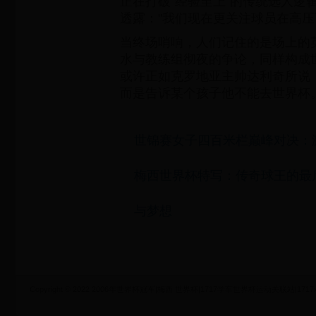
正在打破"经验至上"的传统选人逻
透露："我们现在更关注球员在高压
当终场哨响，人们记住的是场上的
水与教练组彻夜的争论，同样构成
或许正如克罗地亚主帅达利奇所说
而是告诉某个孩子他不能去世界杯。
世锦赛女子四百米栏巅峰对决：
梅西世界杯特写：传奇球王的最
与梦想
Copyright © 2022 2006年世界杯冠军|梅西 世界杯|1717学车世界杯运动关联站|1717xueche.