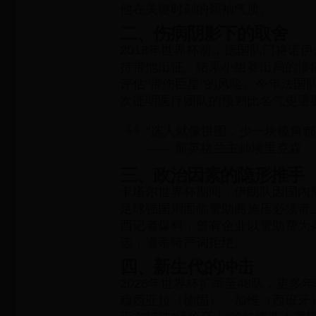
他在关键时刻的领袖气质。
二、伤病阴影下的取舍
2018年世界杯前，德国队门将诺
持带他出征。结果小组赛出局的惨
评估"带伤巨星"的风险。今年法国
次证明医疗团队的预判比名气更重
"选人就像拼图，少一块棱角都
—— 前英格兰主帅埃里克森
三、政治因素的隐形推手
卡塔尔世界杯期间，伊朗队因国内
足球强国则面临赞助商施压必须带
西记者爆料，曾有企业以赞助费为
选，遭蒂特严词拒绝。
四、新生代的冲击
2026年世界杯扩军至48队，更多
穆西亚拉（德国）、加维（西班牙