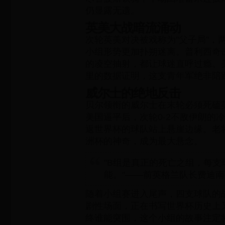
仍显露无遗。
英美大战暗流涌动
次轮英美对决被戏称为"父子局"，两
小组形势更加扑朔迷离。普利西奇
的凌空抽射，都让球迷直呼过瘾。美
里的数据证明，这支青年军绝非陪
威尔士的绝地反击
贝尔领衔的威尔士在末轮必须死磕
美国逼平后，次轮0-2不敌伊朗的
返世界杯的球队站上悬崖边缘。老将
洲杯的神奇，成为最大悬念。
"B组是真正的死亡之组，每支
能。"——前英格兰队长费迪
随着小组赛进入尾声，四支球队的
剧性场面，正在书写世界杯历史上
终谁能突围，这个小组的故事注定