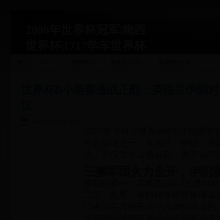
2006年世界杯冠军|梅西
世界杯|1717学车世界杯
运动关联
首页
运动精神解读
健康活力倡议
灵感融合分享
站|1717xueche.com
世界杯B小组赛激战正酣：英格兰伊朗
议
2025-07-08 12:31:13
2022年卡塔尔世界杯B组小组赛
性的战场之一。英格兰、伊朗、美
杀，不仅关乎出线名额，更牵动着
三狮军团火力全开，伊朗
首轮比赛中，英格兰以6-2的悬殊
二度，凯恩、斯特林等球星集体爆
门将贝兰万德开场不久因伤退场的
尽管波斯铁骑下半场由塔雷米连扳