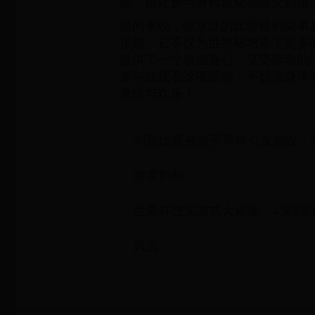
性，也让参与者和观众都感受到清
总的来说，砸水球的比赛规则简单
乐趣。它不仅为世界杯增添了更多
提供了一个放松身心、享受运动的
参与或观看这项活动，不妨亲身体
激情与欢乐！
刘翔比赛被拉手事件引发热议：
深度剖析
世界杯过关方式大揭秘：4乘6
风云