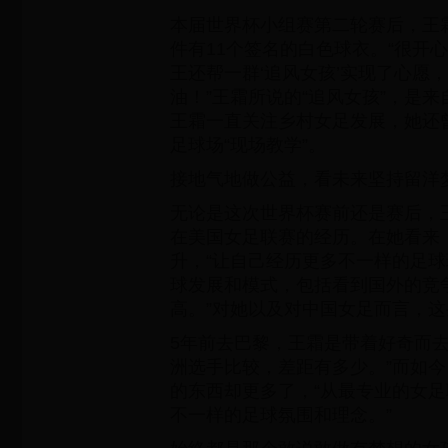
本届世界杯小组赛第二轮赛后，王
件有11个签名的白色球衣。“很开
王还帮一群‘追风女孩’实现了心愿
油！”王霜所说的“追风女孩”，是
王霜一直关注乡村女足发展，她还
足球场“现场教学”。
接地气地做公益，看未来坚持留洋
无论是这次世界杯赛前还是赛后，
在美国女足联赛的经历。在她看来
升，“让自己经历更多不一样的足
球发展和模式，包括看到国外的竞
高。”对她以及对中国女足而言，
5年前去巴黎，王霜是带着好奇而去
洲选手比较，差距有多少。”而如
的东西却更多了，“从最专业的女
不一样的足球氛围和理念。”