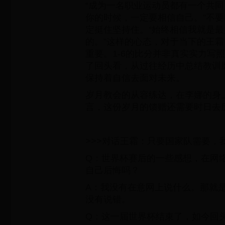
“成为一名职业运动员都有一个共
你的时候，一定要相信自己。”不
定挺住坚持住。“始终相信我就是
的。”这样的心态，对于当下的王
重要。1-6的比分并非真实实力写
了回头看，从过往经历中总结教训
保持着自信去面对未来。
岁月教会的从容练达，在李娜的身
言，这份岁月的馈赠还需要时日去
>>>对话王霜：只要国家队需要，
Q：世界杯赛后的一些感想，在网
自己后悔吗？
A：我没有在意网上说什么。那就
没有说错。
Q：这一届世界杯结束了，如今回