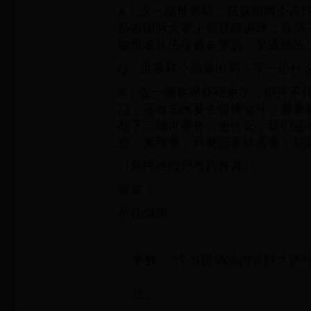
A：这一届世界杯，我获得两个点
所有国际大赛上都获得进球，取得
能带着队伍往前走更远，是遗憾的
Q：世界杯小组赛出局，下一步什么
A：这一届世界杯结束了，但并不
活，还有未来要去拼搏奋斗。最重
战下一场世界杯。更何况，我们还
会、奥预赛，只要国家队需要，我
（新民晚报记者厉苒苒）
标签：
责任编辑：
求解: 一个有限场地内安排大循
法。