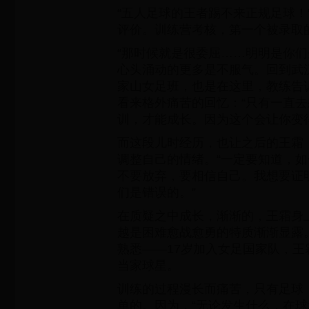
“五人足球的王者踢不来正规足球！
评价。训练营考核，第一个被录取
“那时候就是很委屈……明明是你们
心头涌动的更多是不服气。回到武
家山女足班，也是在这里，教练告
看来格外痛苦的回忆：“只有一直
训，才能成长。因为这个会让你变
而这段儿时经历，也让之后的王霜
调整自己的情绪。“一定要知道，
不要放弃，要相信自己。我想要证
们是错误的。”
在质疑之中成长，渐渐的，王霜身
越是困难愈战愈勇的特质渐渐显露
熟悉——17岁加入女足国家队，
当家球星。
训练的过程漫长而痛苦，只有足球
单的。因为，“无论发生什么，在