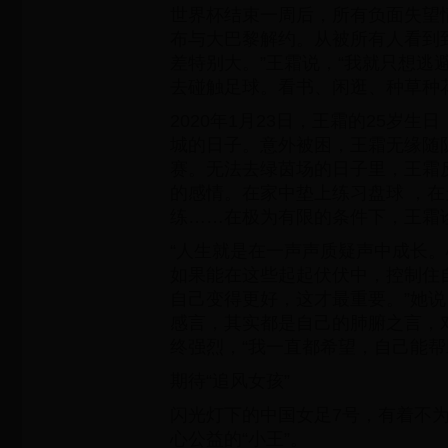
世界杯结束一周后，所有负面失望
布与大巴黎解约。从被所有人看到
差特别大。”王霜说，“我就只想逃
去碰触足球。看书、闲逛、种草种
2020年1月23日，王霜的25岁
城的日子。意外被困，王霜无缘随
赛。无法去绿茵场的日子里，王霜
的感情。在家中垫上练习盘球 ，
练……在极为有限的条件下，王霜
“人生就是在一声声质疑声中成长
如果能在这些起起伏伏中，控制住
自己变得更好，这才最重要。”她
感言，其实都是自己的肺腑之言，
终强烈，“我一直都希望，自己能帮
期待“追风女孩”
闪光灯下的中国女足7号，有着不
心公益的“小王”。