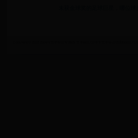
未获金球奖的足球巨星，哪位球
Copyright © 2022 2006年世界杯冠军|梅西 世界杯|1717学车世界杯运动关联站|1717xueche.