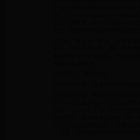
始终都是那个敢说敢做有梦想的女
到自己特别热爱的工作，作为人生
福。”足球运动员的职业生涯很短
职业生涯尾声，能学习更多足球理
来后，还能为中国足球世界贡献自
亚运会、奥运会，未来，王霜要做
前行。而王霜想做的，是一直努力
更多女孩投入足球运动，托起中国
晚报记者 厉苒苒）
记者手记丨“娜”个榜样
王霜崇拜李娜，这是很多人都是知
同样来自武汉，同样在各自的领域
前，一个人远赴他乡，王霜的行李
上场》——独自上场，不仅仅是她
她的梦想。这次世界杯之前，她一
力，一直在比对着成长，王霜告诉
一点是，如何淡然面对外界对自己