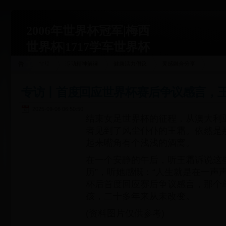
2006年世界杯冠军|梅西
世界杯|1717学车世界杯
运动关联
首页
运动精神解读
健康活力倡议
灵感融合分享
站|1717xueche.com
专访丨首度回应世界杯赛后争议感言，
2025-09-06 06:50:50
结束女足世界杯的征程，从澳大利
者见到了风尘仆仆的王霜。依然是
起来嘴角有个浅浅的酒窝。
在一个安静的午后，听王霜诉说这
历”，听她感慨：“人生就是在一声
杯后首度回应赛后争议感言，那个
孩，二十多年来从未改变。
(资料图片仅供参考)