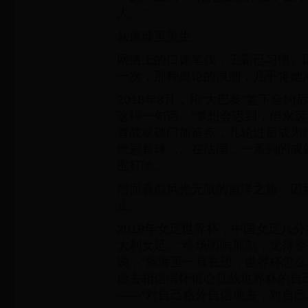
人。”
从废墟里重生
网络上的口诛笔伐，王霜已习惯。
一次，那种舆论的浪潮，几乎将她
2018年8月，和“大巴黎”签下合
这样一句话：“梦想会迟到，但永远
首战就破门加造点，几轮过后成为
欧冠首球……在法国，一系列的成
围打响。
然而看似风光无限的留洋之旅，因
止。
2019年女足世界杯，中国女足八分
大利女足。“终场哨响那刻，觉得整
说，“脑海里一直在想，世界杯怎么
愿去相信满怀信心征战世界杯的自
——“对自己格外自信地去，对自己