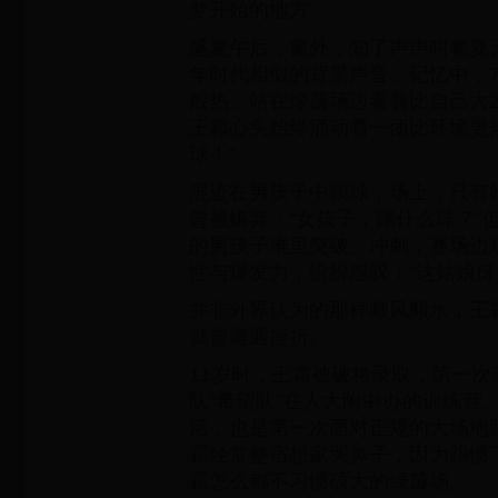
梦开始的地方
盛夏午后，窗外，知了声声叫着夏
年时代相似的背景声音。记忆中，
般热。站在绿茵场边看着比自己大
王霜心头始终涌动着一团比环境更
球！”
混迹在男孩子中踢球，场上，只有她
曾被嫌弃：“女孩子，踢什么球？”
的男孩子堆里突破、冲刺，赛场边
性与爆发力，纷纷感叹：“这姑娘伢
并非外界认为的那样顺风顺水，王
就曾遭遇挫折。
11岁时，王霜被破格录取，第一次
队“希望队”在人大附中办的训练营
活，也是第一次面对正规的大场地
霜经常整宿想家哭鼻子，因为踢惯
霜怎么都不习惯硕大的绿茵场。