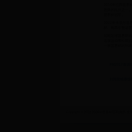
2014年巴西世
悬殊的比分之一。
世界杯冠军。
2022年卡塔尔
杯。梅西在整届赛
回顾足球世界杯的
这项运动带给我们
一届世界杯的到来
FM2017
刘闯世锦赛惊
Copyright © 2022 2006年世界杯冠军|梅西 世界