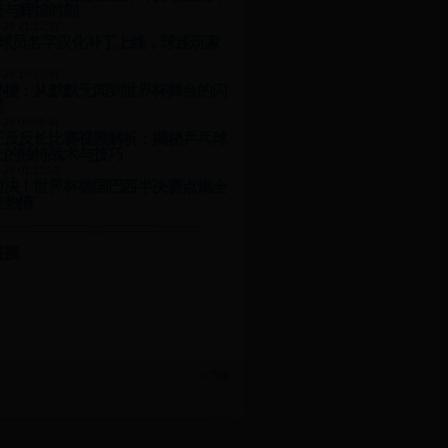
奇与辉煌时刻
-24 21:22:37
4球员名字汉化补丁上线，球迷玩家
！
-24 18:37:47
孙捷：从默默无闻到世界杯舞台的闪
星
-25 00:56:41
正反反长比赛视频解析：揭秘乒乓球
上的独特战术与技巧
-25 01:23:53
对决！世界杯德国巴西半决赛点燃全
迷热情
链接
Top