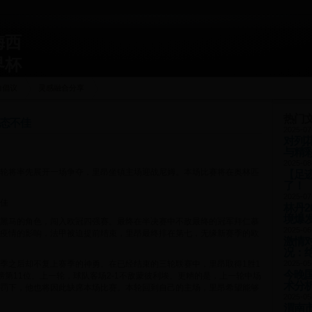
梅西
界杯
力倡议
灵感融合分享
热门
状态不佳
2025-07
对列
与精
2025-08
轮将率先展开一场争夺，里昂坐镇主场迎战尼姆。本场比赛将在奥林匹
【足
了！
2025-07
佳
林丹2
境爆
黑马的角色，闯入欧冠四强赛。最终在半决赛中不敌最终的冠军拜仁慕
2025-06
疫情的影响，法甲被迫提前结束，里昂最终排在第七，无缘新赛季的欧
激情
况：
季之后却不复上赛季的神勇。在已经结束的三轮联赛中，里昂取得1胜1
2025-05
今晚
榜第11位。上一轮，球队客场2-1不敌蒙彼利埃。更糟的是，上一轮中场
术分
罚下，他也将因此缺席本场比赛。本轮回到自己的主场，里昂希望能够
2025-05
渭南