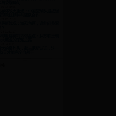
水与荣耀瞬间
-10 22:40:58
世界杯战火重燃：中国篮球队迎战强
展现竞技精神与团队合作
-09 12:51:59
赛最新战况：激烈角逐，谁能问鼎冠
座？
-08 21:51:17
冰球世锦赛前四强盘点：从苏联王朝
拿大霸业的荣耀之路
-23 04:11:28
最大的爆炸头，获吉尼斯认证，洗一
需2天才能完全自然干
链接