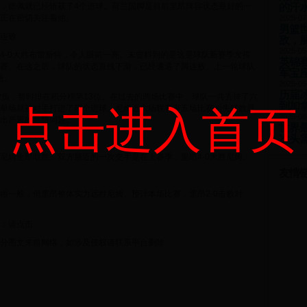
的汗
，德佩就已经斩获了4个进球。荷兰国脚是目前里昂阵容状态最好的一
正在密切关注着他。
2025-07
男篮
连败
敌，
2025-05
4-0大胜布雷斯特，令人眼前一亮。未曾料到的是这是球队新赛季发挥
英锦
赛。在这之后，球队的状态直线下滑，已经遭遇了两连败。上一轮球队
军宝
恩。
2025-05
历届
2负，暂时排在积分榜第13位。在过去的两场比赛中，球队一共丢掉了六
到加
单场就被对手打进了四个进球。尼姆近六场联赛有五场比赛的失球数是
点击进入首页
2025-08
出严重的后防问题。
世界
次头
尼姆全部取胜。双方最近的一次交手是在上赛季，里昂4-0大胜尼姆。
友情
很一般，但里昂整体实力远胜尼姆。预计本场比赛，里昂2-0击败对
：请点击
分图文来自网络，如涉及侵权请联系平台删除