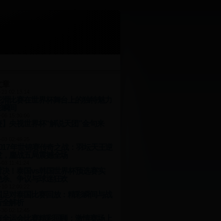
文章
-21 02:13:14
花滑比赛在世界杯舞台上的独特魅力
彩瞬间
-06 15:30:00
迹】央视世界杯“解说天团”金句来
-03 02:46:25
017年世锦赛传奇之战：羽坛天王逆
发，鏖战五局震撼全场
-03 11:41:24
对决！泰国vs韩国世界杯预选赛实
绝杀、争议与球迷狂欢
-10 12:00:22
国足对泰国比赛回放：精彩瞬间与战
析全解析
-30 02:12:45
市全运会比赛精彩回顾：激情赛场上